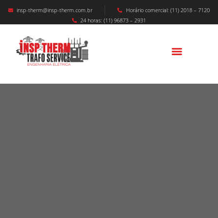
insp-therm@insp-therm.com.br
Horário comercial: (11) 2018 – 7120
24 horas: (11) 96873 – 2931