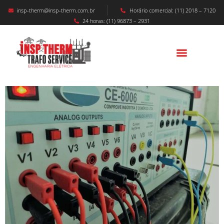
insp-therm@insp-therm.com.br
Horário comercial: (11) 2018 – 7120
24 horas: (11) 96873 – 2931
Calibração De Relé De Proteção: Entenda O
Que É!