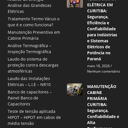
ELÉTRICA EM
Análise das Grandezas
CURITIBA:
Elétricas
Segurança,
Tratamento Termo Vácuo o
Eficiência e
que é e como funciona?
Confiabilidade
Manutenção Preventiva em
para Indústrias
Cabine Primária
e Sistemas
Análise Termográfica –
Elétricos de
Inspeção Termográfica
Potência no
Paraná
Laudo do sistema de
proteção contra descargas
maio 18, 2026
atmosféricas
Nenhum comentário
Laudo das Instalações
Elétricas – L.I.E – NR10
MANUTENÇÃO
Banco de capacitores –
CABINE
Painel Banco de
PRIMÁRIA
Capacitores
CURITIBA:
Segurança,
Teste de tensão aplicada
Confiabilidade e
HIPOT – HIPOT em cabos de
Alta
média tensão