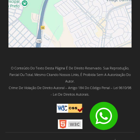
O Conteúdo Do Texto Desta Página É De Direito Reservado. Sua Reprodução,
Parcial Ou Total, Mesmo Citando Nossos Links, É Proibida Sem A Autorização Do
Autor.
Crime De Violação De Direito Autoral – Artigo 184 Do Código Penal – Lei 9610/98
- Lei De Direitos Autorais.