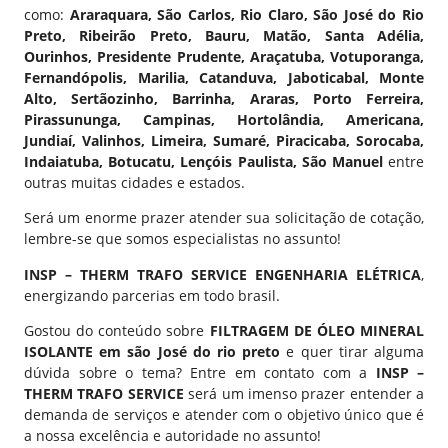
como:
Araraquara, São Carlos, Rio Claro, São José do Rio
Preto, Ribeirão Preto, Bauru, Matão, Santa Adélia,
Ourinhos, Presidente Prudente, Araçatuba, Votuporanga,
Fernandópolis, Marilia, Catanduva, Jaboticabal, Monte
Alto, Sertãozinho, Barrinha, Araras, Porto Ferreira,
Pirassununga, Campinas, Hortolândia, Americana,
Jundiaí, Valinhos, Limeira, Sumaré, Piracicaba, Sorocaba,
Indaiatuba, Botucatu, Lençóis Paulista, São Manuel
entre
outras muitas cidades e estados.
Será um enorme prazer atender sua solicitação de cotação,
lembre-se que somos especialistas no assunto!
INSP – THERM TRAFO SERVICE ENGENHARIA ELÉTRICA
,
energizando parcerias em todo brasil.
Gostou do conteúdo sobre
FILTRAGEM DE ÓLEO MINERAL
ISOLANTE em são José do rio preto
e quer tirar alguma
dúvida sobre o tema? Entre em contato com a
INSP –
THERM TRAFO SERVICE
será um imenso prazer entender a
demanda de serviços e atender com o objetivo único que é
a nossa excelência e autoridade no assunto!