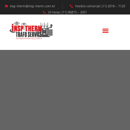
insp-therm@insp-therm.com.br
Horário comercial: (11) 2018 – 7120
24 horas: (11) 96873 – 2931