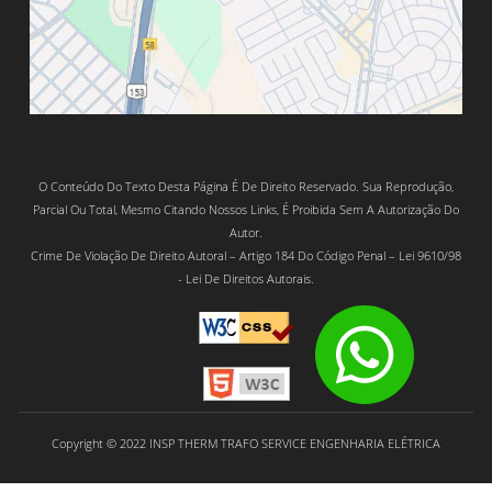
O Conteúdo Do Texto Desta Página É De Direito Reservado. Sua Reprodução,
Parcial Ou Total, Mesmo Citando Nossos Links, É Proibida Sem A Autorização Do
Autor.
Crime De Violação De Direito Autoral – Artigo 184 Do Código Penal – Lei 9610/98
- Lei De Direitos Autorais.
Copyright © 2022 INSP THERM TRAFO SERVICE ENGENHARIA ELÉTRICA