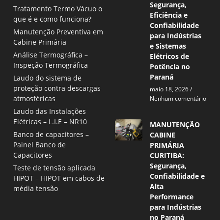
Segurança,
Tratamento Termo Vácuo o
Eficiência e
que é e como funciona?
Confiabilidade
Manutenção Preventiva em
para Indústrias
Cabine Primária
e Sistemas
Análise Termográfica –
Elétricos de
Inspeção Termográfica
Potência no
Paraná
Laudo do sistema de
proteção contra descargas
maio 18, 2026
atmosféricas
Nenhum comentário
Laudo das Instalações
Elétricas – L.I.E – NR10
MANUTENÇÃO
Banco de capacitores –
CABINE
Painel Banco de
PRIMÁRIA
Capacitores
CURITIBA:
Segurança,
Teste de tensão aplicada
Confiabilidade e
HIPOT – HIPOT em cabos de
Alta
média tensão
Performance
para Indústrias
no Paraná