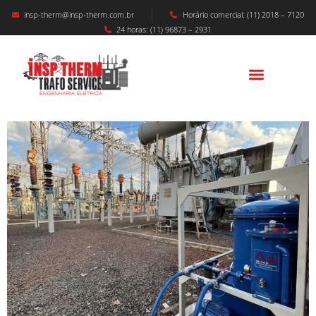
insp-therm@insp-therm.com.br
Horário comercial: (11) 2018 – 7120
24 horas: (11) 96873 – 2931
Tratamento De Óleo Mineral Isolante Em
Transformadores