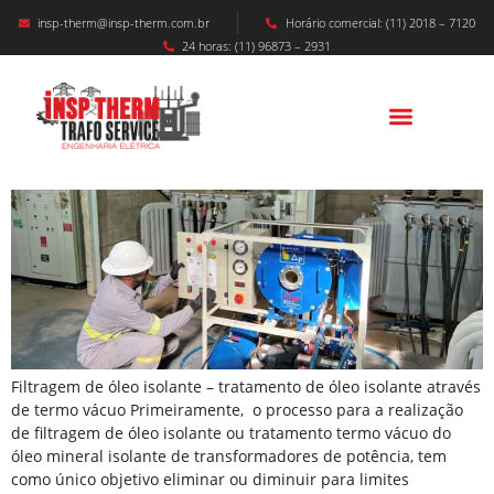
insp-therm@insp-therm.com.br
Horário comercial: (11) 2018 – 7120
24 horas: (11) 96873 – 2931
Filtragem De Óleo Isolante – Tratamento
Termo Vácuo
Filtragem de óleo isolante – tratamento de óleo isolante através
de termo vácuo Primeiramente, o processo para a realização
de filtragem de óleo isolante ou tratamento termo vácuo do
óleo mineral isolante de transformadores de potência, tem
como único objetivo eliminar ou diminuir para limites