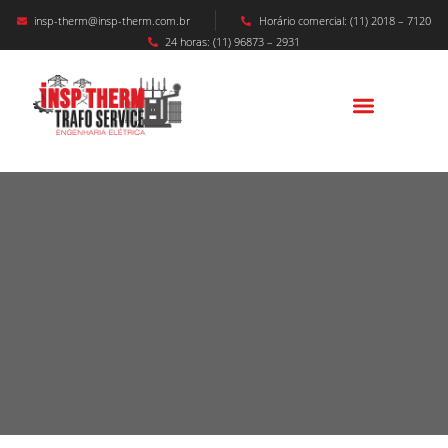
insp-therm@insp-therm.com.br
Horário comercial: (11) 2018 – 7120
24 horas: (11) 96873 – 2931