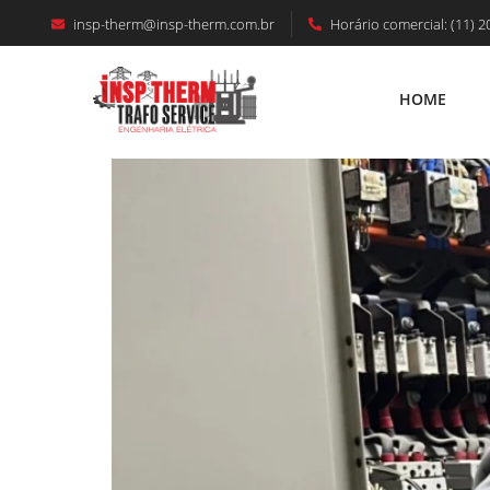
insp-therm@insp-therm.com.br
Horário comercial: (11) 2
INSPEÇÃO TERMOGRÁFICA EM LONDRIN
Grande Porte
HOME
HOME