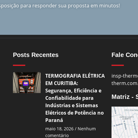
isposição para responder sua proposta em minutos!
Posts Recentes
Fale Co
TERMOGRAFIA ELÉTRICA
insp-therm
EM CURITIBA:
therm.com
Segurança, Eficiência e
Matriz -
Confiabilidade para
Indústrias e Sistemas
Elétricos de Potência no
Paraná
maio 18, 2026
Nenhum
comentário