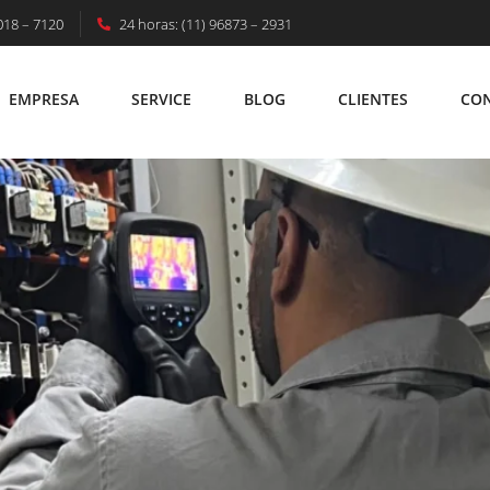
018 – 7120
24 horas: (11) 96873 – 2931
A: Segurança, Eficiência E Confiabilidade P
EMPRESA
SERVICE
BLOG
CLIENTES
CO
EMPRESA
SERVICE
BLOG
CLIENTES
C