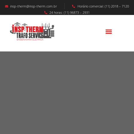
insp-therm@insp-therm.com.br
Horário comercial: (11) 2018 – 7120
24 horas: (11) 96873 – 2931