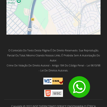
O Conteúdo Do Texto Desta Página É De Direito Reservado. Sua Reprodução,
Parcial Ou Total, Mesmo Citando Nossos Links, É Proibida Sem A Autorização Do
Autor.
Crime De Violação De Direito Autoral – Artigo 184 Do Código Penal – Lei 9610/98
- Lei De Direitos Autorais.
Copyright © 2022 INSP THERM TRAFO SERVICE ENGENHARIA ELÉTRICA