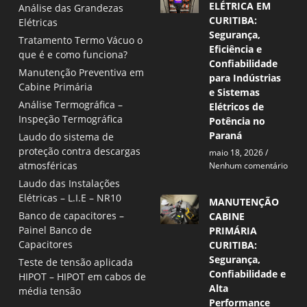
ELÉTRICA EM
Análise das Grandezas
CURITIBA:
Elétricas
Segurança,
Tratamento Termo Vácuo o
Eficiência e
que é e como funciona?
Confiabilidade
Manutenção Preventiva em
para Indústrias
Cabine Primária
e Sistemas
Análise Termográfica –
Elétricos de
Inspeção Termográfica
Potência no
Paraná
Laudo do sistema de
proteção contra descargas
maio 18, 2026
atmosféricas
Nenhum comentário
Laudo das Instalações
Elétricas – L.I.E – NR10
MANUTENÇÃO
Banco de capacitores –
CABINE
Painel Banco de
PRIMÁRIA
Capacitores
CURITIBA:
Segurança,
Teste de tensão aplicada
Confiabilidade e
HIPOT – HIPOT em cabos de
Alta
média tensão
Performance