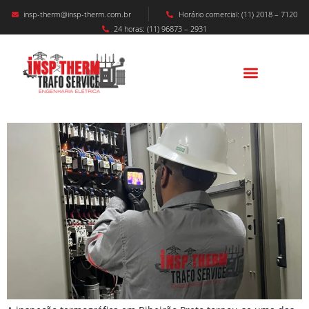
insp-therm@insp-therm.com.br
Horário comercial: (11) 2018 – 7120
24 horas: (11) 96873 – 2931
INSPEÇÃO TERMOGRÁFICA EM RIBEIRÃO
PRETO: A Solução Essencial Para A
Segurança E Eficiência Industrial