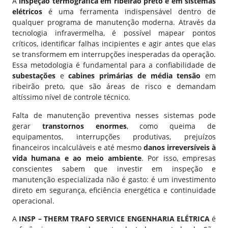
A
inspeção termográfica em ribeirão preto e em
sistemas
elétricos
é uma ferramenta indispensável dentro de
qualquer programa de manutenção moderna. Através da
tecnologia infravermelha, é possível mapear pontos
críticos, identificar falhas incipientes e agir antes que elas
se transformem em interrupções inesperadas da operação.
Essa metodologia é fundamental para a confiabilidade de
subestações
e
cabines primárias de média tensão
em
ribeirão preto, que são áreas de risco e demandam
altíssimo nível de controle técnico.
Falta de manutenção preventiva nesses sistemas pode
gerar
transtornos enormes
, como queima de
equipamentos, interrupções produtivas, prejuízos
financeiros incalculáveis e até mesmo
danos irreversíveis à
vida humana e ao meio ambiente
. Por isso, empresas
conscientes sabem que investir em inspeção e
manutenção especializada não é gasto: é um investimento
direto em segurança, eficiência energética e continuidade
operacional.
A
INSP – THERM TRAFO SERVICE
ENGENHARIA ELÉTRICA
é