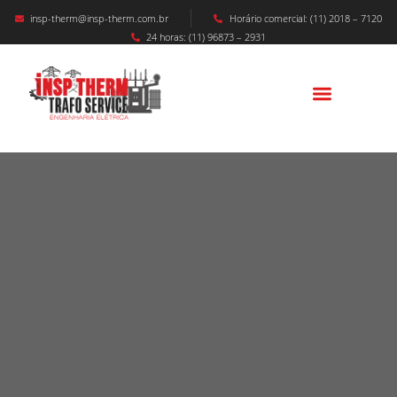
insp-therm@insp-therm.com.br
Horário comercial: (11) 2018 – 7120
24 horas: (11) 96873 – 2931