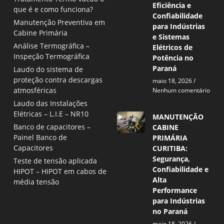
Eficiência e
que é e como funciona?
Confiabilidade
Manutenção Preventiva em
para Indústrias
Cabine Primária
e Sistemas
Análise Termográfica –
Elétricos de
Inspeção Termográfica
Potência no
Paraná
Laudo do sistema de
proteção contra descargas
maio 18, 2026
atmosféricas
Nenhum comentário
Laudo das Instalações
Elétricas – L.I.E – NR10
MANUTENÇÃO
Banco de capacitores –
CABINE
Painel Banco de
PRIMÁRIA
Capacitores
CURITIBA:
Segurança,
Teste de tensão aplicada
Confiabilidade e
HIPOT – HIPOT em cabos de
Alta
média tensão
Performance
para Indústrias
no Paraná
maio 18, 2026