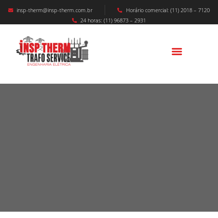
insp-therm@insp-therm.com.br
Horário comercial: (11) 2018 – 7120
24 horas: (11) 96873 – 2931