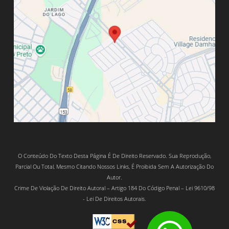
O Conteúdo Do Texto Desta Página É De Direito Reservado. Sua Reprodução,
Parcial Ou Total, Mesmo Citando Nossos Links, É Proibida Sem A Autorização Do
Autor.
Crime De Violação De Direito Autoral – Artigo 184 Do Código Penal – Lei 9610/98
- Lei De Direitos Autorais.