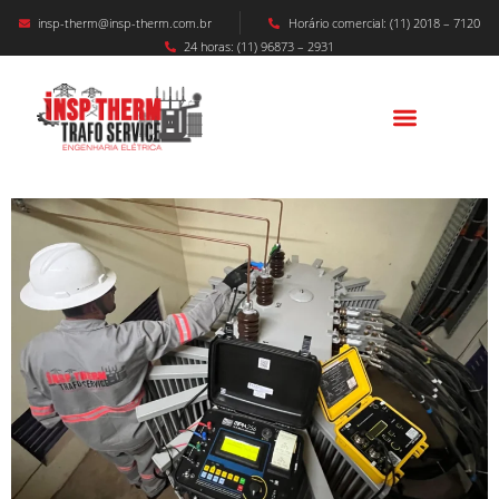
insp-therm@insp-therm.com.br
Horário comercial: (11) 2018 – 7120
24 horas: (11) 96873 – 2931
Manutenção De Cabine Primária Em São
Paulo: Garantindo O Suprimento De Energia
Confiável