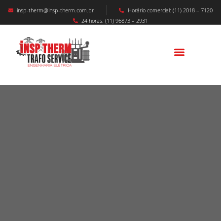
insp-therm@insp-therm.com.br
Horário comercial: (11) 2018 – 7120
24 horas: (11) 96873 – 2931