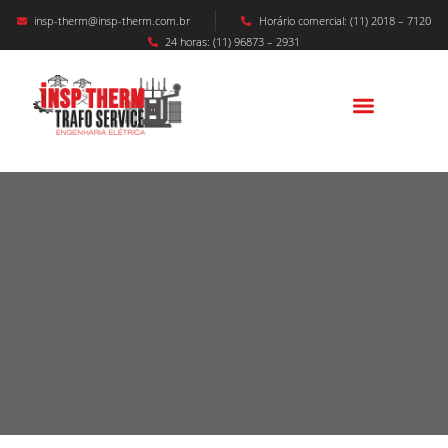
insp-therm@insp-therm.com.br
Horário comercial: (11) 2018 – 7120
24 horas: (11) 96873 – 2931