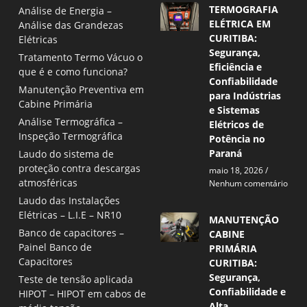
TERMOGRAFIA
Análise de Energia –
ELÉTRICA EM
Análise das Grandezas
CURITIBA:
Elétricas
Segurança,
Tratamento Termo Vácuo o
Eficiência e
que é e como funciona?
Confiabilidade
Manutenção Preventiva em
para Indústrias
Cabine Primária
e Sistemas
Análise Termográfica –
Elétricos de
Inspeção Termográfica
Potência no
Paraná
Laudo do sistema de
proteção contra descargas
maio 18, 2026
atmosféricas
Nenhum comentário
Laudo das Instalações
Elétricas – L.I.E – NR10
MANUTENÇÃO
Banco de capacitores –
CABINE
Painel Banco de
PRIMÁRIA
Capacitores
CURITIBA:
Segurança,
Teste de tensão aplicada
Confiabilidade e
HIPOT – HIPOT em cabos de
Alta