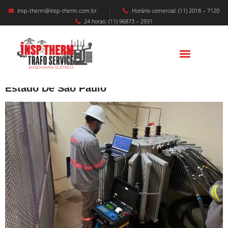
insp-therm@insp-therm.com.br
Horário comercial: (11) 2018 – 7120
24 horas: (11) 96873 – 2931
MANUTENÇÃO CABINE PRIMÁRIA
ARAÇATUBA: Segurança, Eficiência E
Confiabilidade Para Indústrias E Usinas No
Estado De São Paulo