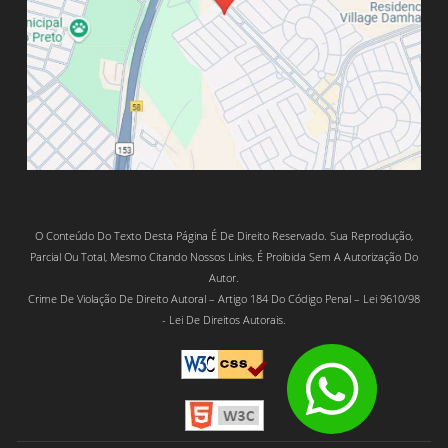
O Conteúdo Do Texto Desta Página É De Direito Reservado. Sua Reprodução,
Parcial Ou Total, Mesmo Citando Nossos Links, É Proibida Sem A Autorização Do
Autor.
Crime De Violação De Direito Autoral – Artigo 184 Do Código Penal – Lei 9610/98
- Lei De Direitos Autorais.