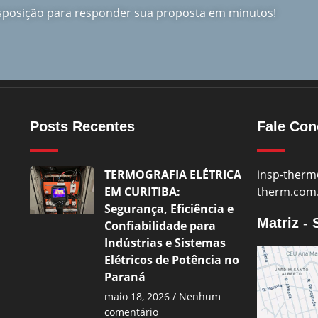
isposição para responder sua proposta em minutos!
Posts Recentes
Fale Co
TERMOGRAFIA ELÉTRICA
insp-therm
EM CURITIBA:
therm.com
Segurança, Eficiência e
Matriz -
Confiabilidade para
Indústrias e Sistemas
Elétricos de Potência no
Paraná
maio 18, 2026
Nenhum
comentário