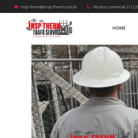
insp-therm@insp-therm.com.br
Horário comercial: (11) 2
MANUTENÇÃO CABINE PRIMÁRIA EM IN
Médio E Grande Porte.
HOME
HOME