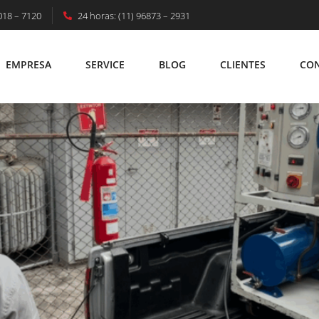
018 – 7120
24 horas: (11) 96873 – 2931
DAIATUBA – Solução Técnica Especializada P
EMPRESA
SERVICE
BLOG
CLIENTES
CO
EMPRESA
SERVICE
BLOG
CLIENTES
C