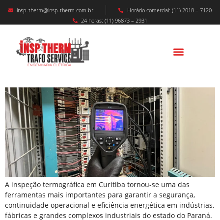
insp-therm@insp-therm.com.br
Horário comercial: (11) 2018 – 7120
24 horas: (11) 96873 – 2931
INSPEÇÃO TERMOGRÁFICA EM CURITIBA:
Segurança, Eficiência E Confiabilidade Para
Sistemas Elétricos De Potência.
A inspeção termográfica em Curitiba tornou-se uma das
ferramentas mais importantes para garantir a segurança,
continuidade operacional e eficiência energética em indústrias,
fábricas e grandes complexos industriais do estado do Paraná.