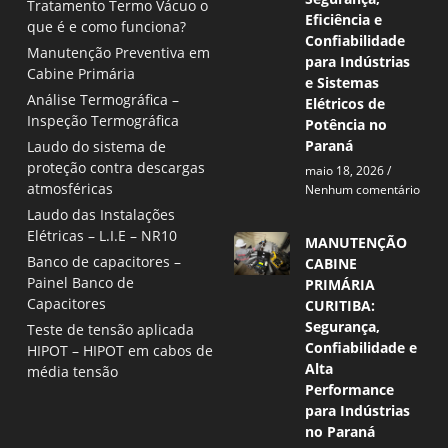
Tratamento Termo Vácuo o
Eficiência e
que é e como funciona?
Confiabilidade
Manutenção Preventiva em
para Indústrias
Cabine Primária
e Sistemas
Análise Termográfica –
Elétricos de
Inspeção Termográfica
Potência no
Paraná
Laudo do sistema de
proteção contra descargas
maio 18, 2026
atmosféricas
Nenhum comentário
Laudo das Instalações
Elétricas – L.I.E – NR10
MANUTENÇÃO
Banco de capacitores –
CABINE
Painel Banco de
PRIMÁRIA
Capacitores
CURITIBA:
Segurança,
Teste de tensão aplicada
Confiabilidade e
HIPOT – HIPOT em cabos de
Alta
média tensão
Performance
para Indústrias
no Paraná