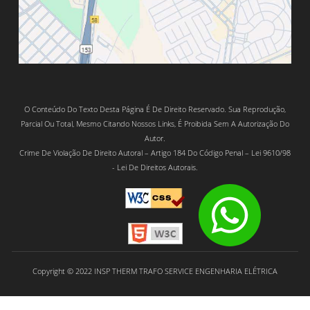
O Conteúdo Do Texto Desta Página É De Direito Reservado. Sua Reprodução,
Parcial Ou Total, Mesmo Citando Nossos Links, É Proibida Sem A Autorização Do
Autor.
Crime De Violação De Direito Autoral – Artigo 184 Do Código Penal – Lei 9610/98
- Lei De Direitos Autorais.
Copyright © 2022 INSP THERM TRAFO SERVICE ENGENHARIA ELÉTRICA