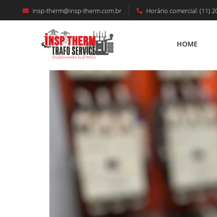
insp-therm@insp-therm.com.br
Horário comercial: (11) 2
INSPEÇÃO TERMOGRÁFICA EM ARAPONG
Elétricos De Potência No Paraná.
HOME
HOME