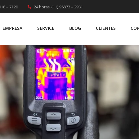
018 – 7120
24 horas: (11) 96873 – 2931
AS: Segurança, Eficiência E Confiabilidad
EMPRESA
SERVICE
BLOG
CLIENTES
CO
EMPRESA
SERVICE
BLOG
CLIENTES
C