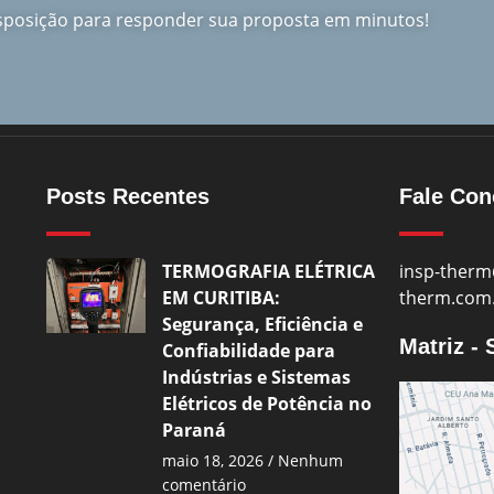
isposição para responder sua proposta em minutos!
Posts Recentes
Fale Co
TERMOGRAFIA ELÉTRICA
insp-therm
EM CURITIBA:
therm.com
Segurança, Eficiência e
Matriz -
Confiabilidade para
Indústrias e Sistemas
Elétricos de Potência no
Paraná
maio 18, 2026
Nenhum
comentário