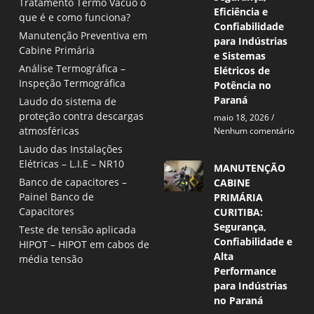
Tratamento Termo Vácuo o
Eficiência e
que é e como funciona?
Confiabilidade
Manutenção Preventiva em
para Indústrias
Cabine Primária
e Sistemas
Análise Termográfica –
Elétricos de
Inspeção Termográfica
Potência no
Paraná
Laudo do sistema de
proteção contra descargas
maio 18, 2026
atmosféricas
Nenhum comentário
Laudo das Instalações
Elétricas – L.I.E – NR10
MANUTENÇÃO
Banco de capacitores –
CABINE
Painel Banco de
PRIMÁRIA
Capacitores
CURITIBA:
Segurança,
Teste de tensão aplicada
Confiabilidade e
HIPOT – HIPOT em cabos de
Alta
média tensão
Performance
para Indústrias
no Paraná