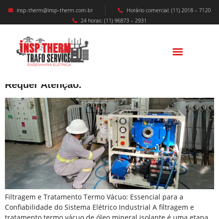
insp-therm@insp-therm.com.br
Horário comercial: (11) 2018 – 7120
24 horas: (11) 96873 – 2931
FILTRAGEM E TRATAMENTO TERMO
VÁCUO – Entenda O Por Que A Vida Útil Do
Óleo Mineral Isolante De Transformadores
Requer Atenção.
Filtragem e Tratamento Termo Vácuo: Essencial para a
Confiabilidade do Sistema Elétrico Industrial A filtragem e
tratamento termo vácuo de óleo mineral isolante é uma etapa