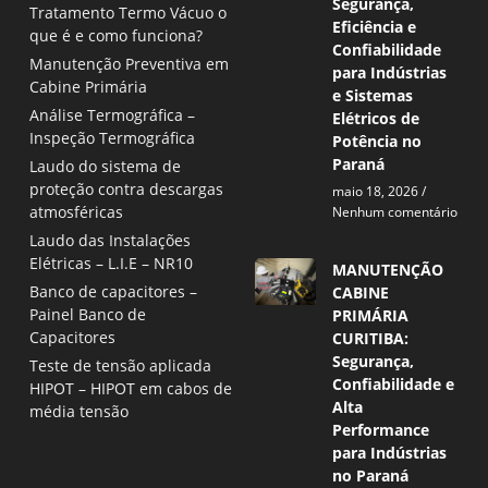
Segurança,
Tratamento Termo Vácuo o
Eficiência e
que é e como funciona?
Confiabilidade
Manutenção Preventiva em
para Indústrias
Cabine Primária
e Sistemas
Análise Termográfica –
Elétricos de
Inspeção Termográfica
Potência no
Paraná
Laudo do sistema de
proteção contra descargas
maio 18, 2026
atmosféricas
Nenhum comentário
Laudo das Instalações
Elétricas – L.I.E – NR10
MANUTENÇÃO
Banco de capacitores –
CABINE
Painel Banco de
PRIMÁRIA
Capacitores
CURITIBA:
Segurança,
Teste de tensão aplicada
Confiabilidade e
HIPOT – HIPOT em cabos de
Alta
média tensão
Performance
para Indústrias
no Paraná