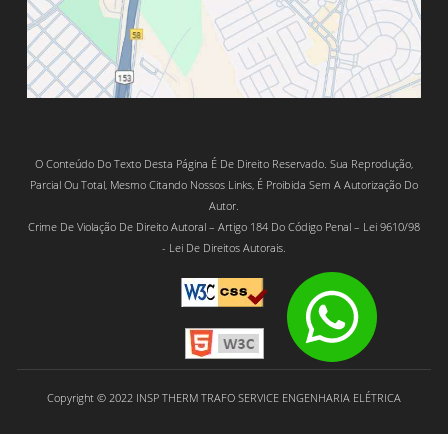
O Conteúdo Do Texto Desta Página É De Direito Reservado. Sua Reprodução,
Parcial Ou Total, Mesmo Citando Nossos Links, É Proibida Sem A Autorização Do
Autor.
Crime De Violação De Direito Autoral – Artigo 184 Do Código Penal – Lei 9610/98
- Lei De Direitos Autorais.
Copyright © 2022 INSP THERM TRAFO SERVICE ENGENHARIA ELÉTRICA