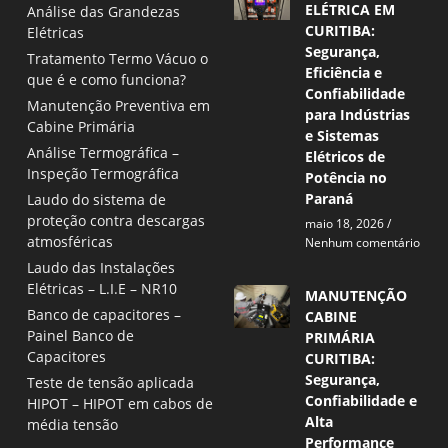
ELÉTRICA EM
Análise das Grandezas
CURITIBA:
Elétricas
Segurança,
Tratamento Termo Vácuo o
Eficiência e
que é e como funciona?
Confiabilidade
Manutenção Preventiva em
para Indústrias
Cabine Primária
e Sistemas
Análise Termográfica –
Elétricos de
Inspeção Termográfica
Potência no
Paraná
Laudo do sistema de
proteção contra descargas
maio 18, 2026
atmosféricas
Nenhum comentário
Laudo das Instalações
Elétricas – L.I.E – NR10
MANUTENÇÃO
Banco de capacitores –
CABINE
Painel Banco de
PRIMÁRIA
Capacitores
CURITIBA:
Segurança,
Teste de tensão aplicada
Confiabilidade e
HIPOT – HIPOT em cabos de
Alta
média tensão
Performance