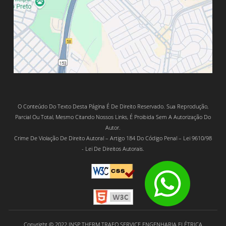
O Conteúdo Do Texto Desta Página É De Direito Reservado. Sua Reprodução,
Parcial Ou Total, Mesmo Citando Nossos Links, É Proibida Sem A Autorização Do
Autor.
Crime De Violação De Direito Autoral – Artigo 184 Do Código Penal – Lei 9610/98
- Lei De Direitos Autorais.
Copyright © 2022 INSP THERM TRAFO SERVICE ENGENHARIA ELÉTRICA