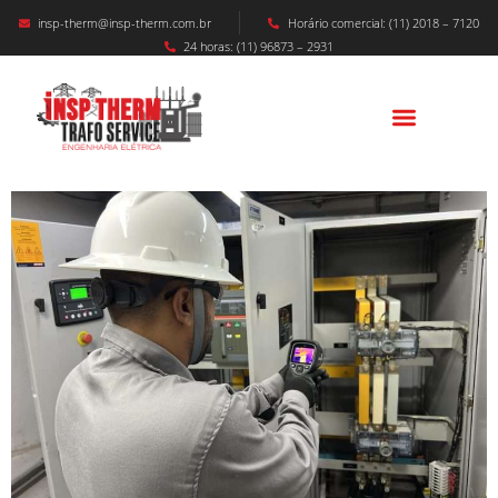
insp-therm@insp-therm.com.br
Horário comercial: (11) 2018 – 7120
24 horas: (11) 96873 – 2931
NR 10 – Norma Regulamentadora 10: O Guia
Completo