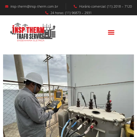
insp-therm@insp-therm.com.br
Horário comercial: (11) 2018 – 7120
24 horas: (11) 96873 – 2931
MANUTENÇÃO CABINE PRIMÁRIA JACAREÍ
– Soluções Avançadas Para Fábricas E
Indústrias Do Vale Do Paraíba