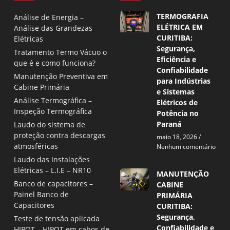
TERMOGRAFIA
Análise de Energia –
ELÉTRICA EM
Análise das Grandezas
CURITIBA:
Elétricas
Segurança,
Tratamento Termo Vácuo o
Eficiência e
que é e como funciona?
Confiabilidade
Manutenção Preventiva em
para Indústrias
Cabine Primária
e Sistemas
Análise Termográfica –
Elétricos de
Inspeção Termográfica
Potência no
Paraná
Laudo do sistema de
proteção contra descargas
maio 18, 2026
atmosféricas
Nenhum comentário
Laudo das Instalações
Elétricas – L.I.E – NR10
MANUTENÇÃO
Banco de capacitores –
CABINE
Painel Banco de
PRIMÁRIA
Capacitores
CURITIBA:
Segurança,
Teste de tensão aplicada
Confiabilidade e
HIPOT – HIPOT em cabos de