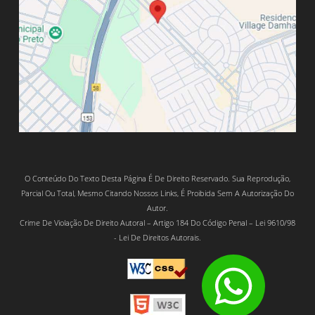
O Conteúdo Do Texto Desta Página É De Direito Reservado. Sua Reprodução,
Parcial Ou Total, Mesmo Citando Nossos Links, É Proibida Sem A Autorização Do
Autor.
Crime De Violação De Direito Autoral – Artigo 184 Do Código Penal – Lei 9610/98
- Lei De Direitos Autorais.