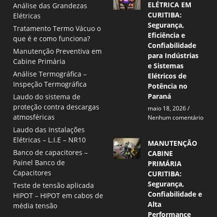
ELÉTRICA EM
Análise das Grandezas
CURITIBA:
Elétricas
Segurança,
Tratamento Termo Vácuo o
Eficiência e
que é e como funciona?
Confiabilidade
Manutenção Preventiva em
para Indústrias
Cabine Primária
e Sistemas
Análise Termográfica –
Elétricos de
Inspeção Termográfica
Potência no
Paraná
Laudo do sistema de
proteção contra descargas
maio 18, 2026
atmosféricas
Nenhum comentário
Laudo das Instalações
Elétricas – L.I.E – NR10
MANUTENÇÃO
Banco de capacitores –
CABINE
Painel Banco de
PRIMÁRIA
Capacitores
CURITIBA:
Segurança,
Teste de tensão aplicada
Confiabilidade e
HIPOT – HIPOT em cabos de
Alta
média tensão
Performance