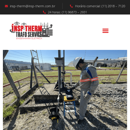
insp-therm@insp-therm.com.br
Horário comercial: (11) 2018 – 7120
24 horas: (11) 96873 – 2931
Laudo De SPDA: Qual Sua Validade E Como
Fazer?