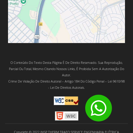
O Conteúdo Do Texto Desta Página É De Direito Reservado. Sua Reprodução,
Parcial Ou Total, Mesmo Citando Nossos Links, É Proibida Sem A Autorização Do
Autor.
Crime De Violação De Direito Autoral – Artigo 184 Do Código Penal – Lei 9610/98
- Lei De Direitos Autorais.
Copyright © 2022 INSP THERM TRAFO SERVICE ENGENHARIA ELÉTRICA