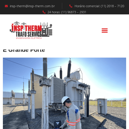
insp-therm@insp-therm.com.br
Horário comercial: (11) 2018 – 7120
24 horas: (11) 96873 – 2931
LAUDO SPDA E ATERRAMENTO EM
LIMEIRA: Segurança. Conformide E
Proteção Para Usinas E Indústrias De Médio
E Grande Porte