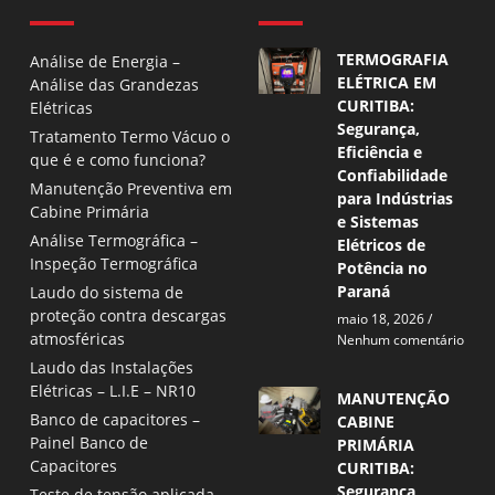
TERMOGRAFIA
Análise de Energia –
ELÉTRICA EM
Análise das Grandezas
CURITIBA:
Elétricas
Segurança,
Tratamento Termo Vácuo o
Eficiência e
que é e como funciona?
Confiabilidade
Manutenção Preventiva em
para Indústrias
Cabine Primária
e Sistemas
Análise Termográfica –
Elétricos de
Inspeção Termográfica
Potência no
Paraná
Laudo do sistema de
proteção contra descargas
maio 18, 2026
atmosféricas
Nenhum comentário
Laudo das Instalações
Elétricas – L.I.E – NR10
MANUTENÇÃO
Banco de capacitores –
CABINE
Painel Banco de
PRIMÁRIA
Capacitores
CURITIBA:
Segurança,
Teste de tensão aplicada