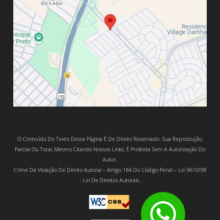
O Conteúdo Do Texto Desta Página É De Direito Reservado. Sua Reprodução,
Parcial Ou Total, Mesmo Citando Nossos Links, É Proibida Sem A Autorização Do
Autor.
Crime De Violação De Direito Autoral – Artigo 184 Do Código Penal – Lei 9610/98
- Lei De Direitos Autorais.