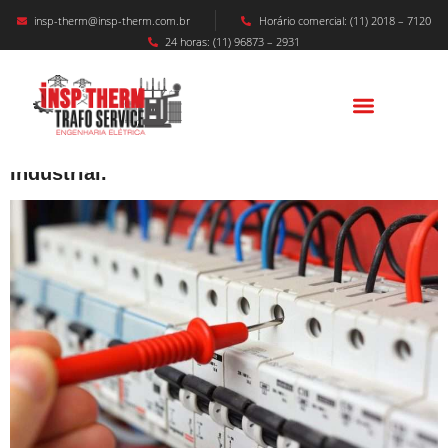
insp-therm@insp-therm.com.br
Horário comercial: (11) 2018 – 7120
24 horas: (11) 96873 – 2931
LAUDO INSTALAÇÕES ELÉTRICAS – L.I.E
NR-10 – Garantindo A Segurança E Máxima
Eficiência Energética Do Sistema Elétrico
Industrial.