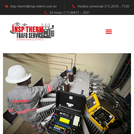
insp-therm@insp-therm.com.br
Horário comercial: (11) 2018 – 7120
24 horas: (11) 96873 – 2931
MANUTENÇÃO CABINE PRIMÁRIA
CURITIBA: Segurança, Confiabilidade E Alta
Performance Para Indústrias No Paraná