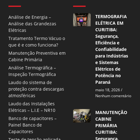
TERMOGRAFIA
Análise de Energia –
ELÉTRICA EM
Análise das Grandezas
CURITIBA:
Elétricas
Segurança,
Tratamento Termo Vácuo o
Eficiência e
que é e como funciona?
Confiabilidade
Manutenção Preventiva em
para Indústrias
Cabine Primária
e Sistemas
Análise Termográfica –
Elétricos de
Inspeção Termográfica
Potência no
Paraná
Laudo do sistema de
proteção contra descargas
maio 18, 2026
atmosféricas
Nenhum comentário
Laudo das Instalações
Elétricas – L.I.E – NR10
MANUTENÇÃO
Banco de capacitores –
CABINE
Painel Banco de
PRIMÁRIA
Capacitores
CURITIBA:
Segurança,
Teste de tensão aplicada