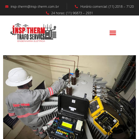
insp-therm@insp-therm.com.br
Horário comercial: (11) 2018 – 7120
24 horas: (11) 96873 – 2931
MANUTENÇÃO CABINE PRIMÁRIA
CURITIBA: Segurança, Confiabilidade E Alta
Performance Para Indústrias No Paraná