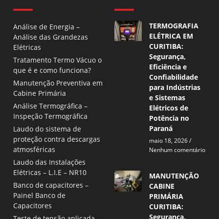
TERMOGRAFIA
Análise de Energia –
ELÉTRICA EM
Análise das Grandezas
CURITIBA:
Elétricas
Segurança,
Tratamento Termo Vácuo o
Eficiência e
que é e como funciona?
Confiabilidade
Manutenção Preventiva em
para Indústrias
Cabine Primária
e Sistemas
Análise Termográfica –
Elétricos de
Inspeção Termográfica
Potência no
Paraná
Laudo do sistema de
proteção contra descargas
maio 18, 2026
atmosféricas
Nenhum comentário
Laudo das Instalações
Elétricas – L.I.E – NR10
MANUTENÇÃO
Banco de capacitores –
CABINE
Painel Banco de
PRIMÁRIA
Capacitores
CURITIBA:
Segurança,
Teste de tensão aplicada