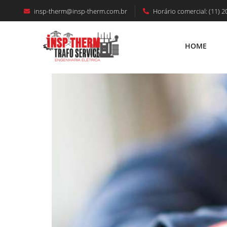
insp-therm@insp-therm.com.br
Horário comercial: (11) 2
Manutenção Preventiva De Geradore
HOME
HOME