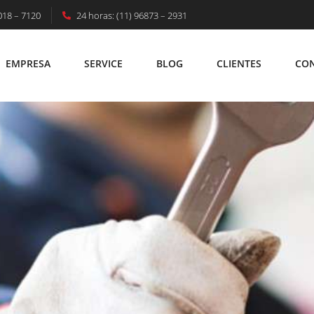
018 – 7120
24 horas: (11) 96873 – 2931
s De Energia: Entenda A Necessidade Desse T
EMPRESA
SERVICE
BLOG
CLIENTES
CO
EMPRESA
SERVICE
BLOG
CLIENTES
C