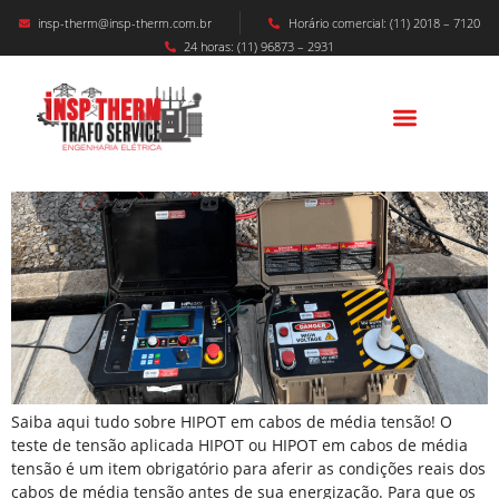
insp-therm@insp-therm.com.br
Horário comercial: (11) 2018 – 7120
24 horas: (11) 96873 – 2931
HIPOT Em Cabos De Média Tensão: O Que
É?
Saiba aqui tudo sobre HIPOT em cabos de média tensão! O
teste de tensão aplicada HIPOT ou HIPOT em cabos de média
tensão é um item obrigatório para aferir as condições reais dos
cabos de média tensão antes de sua energização. Para que os