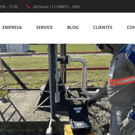
018 – 7120
24 horas: (11) 96873 – 2931
o Contra Descargas Atmosféricas?
EMPRESA
SERVICE
BLOG
CLIENTES
CO
EMPRESA
SERVICE
BLOG
CLIENTES
C