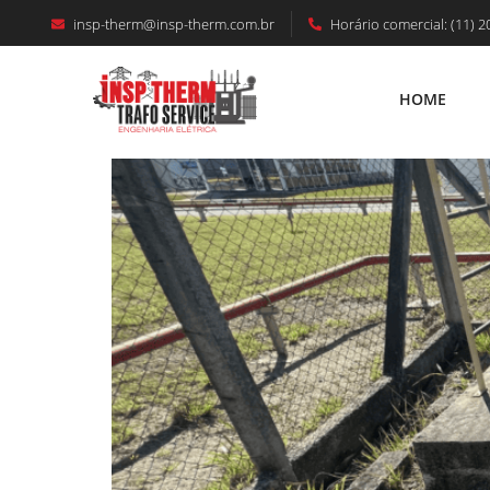
insp-therm@insp-therm.com.br
Horário comercial: (11) 2
O Que É SPDA – Sistema De Proteçã
HOME
HOME