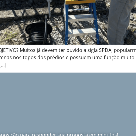
TIVO? Muitos já devem ter ouvido a sigla SPDA, popularm
tenas nos topos dos prédios e possuem uma função muito 
[…]
isposição para responder sua proposta em minutos!