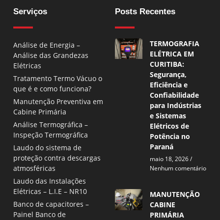
Serviços
Posts Recentes
TERMOGRAFIA
Análise de Energia –
ELÉTRICA EM
Análise das Grandezas
CURITIBA:
Elétricas
Segurança,
Tratamento Termo Vácuo o
Eficiência e
que é e como funciona?
Confiabilidade
Manutenção Preventiva em
para Indústrias
Cabine Primária
e Sistemas
Análise Termográfica –
Elétricos de
Inspeção Termográfica
Potência no
Paraná
Laudo do sistema de
proteção contra descargas
maio 18, 2026
atmosféricas
Nenhum comentário
Laudo das Instalações
Elétricas – L.I.E – NR10
MANUTENÇÃO
Banco de capacitores –
CABINE
Painel Banco de
PRIMÁRIA