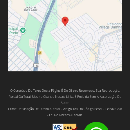
O Conteúdo Do Texto Desta Página É De Direito Reservado. Sua Reprodução,
Parcial Ou Total, Mesmo Citando Nossos Links, É Proibida Sem A Autorização Do
Autor.
Crime De Violação De Direito Autoral – Artigo 184 Do Código Penal – Lei 9610/98
- Lei De Direitos Autorais.