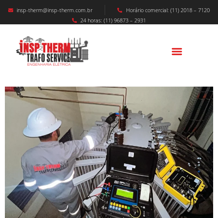
insp-therm@insp-therm.com.br
Horário comercial: (11) 2018 – 7120
24 horas: (11) 96873 – 2931
Manutenção Preventiva Cabine Primária É
Com A INSP – THERM TRAFO SERVICE
ENG° ELÉTRICA.