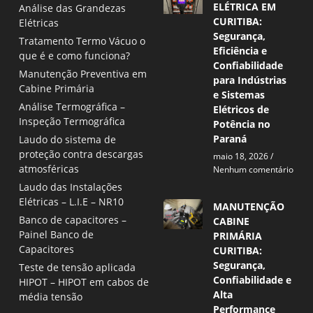
ELÉTRICA EM
Análise das Grandezas
CURITIBA:
Elétricas
Segurança,
Tratamento Termo Vácuo o
Eficiência e
que é e como funciona?
Confiabilidade
Manutenção Preventiva em
para Indústrias
Cabine Primária
e Sistemas
Análise Termográfica –
Elétricos de
Inspeção Termográfica
Potência no
Paraná
Laudo do sistema de
proteção contra descargas
maio 18, 2026
atmosféricas
Nenhum comentário
Laudo das Instalações
Elétricas – L.I.E – NR10
MANUTENÇÃO
Banco de capacitores –
CABINE
Painel Banco de
PRIMÁRIA
Capacitores
CURITIBA:
Segurança,
Teste de tensão aplicada
Confiabilidade e
HIPOT – HIPOT em cabos de
Alta
média tensão
Performance