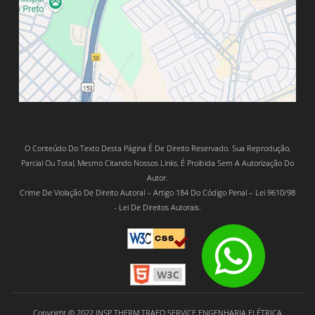
O Conteúdo Do Texto Desta Página É De Direito Reservado. Sua Reprodução,
Parcial Ou Total, Mesmo Citando Nossos Links, É Proibida Sem A Autorização Do
Autor.
Crime De Violação De Direito Autoral – Artigo 184 Do Código Penal – Lei 9610/98
- Lei De Direitos Autorais.
Copyright © 2022 INSP THERM TRAFO SERVICE ENGENHARIA ELÉTRICA