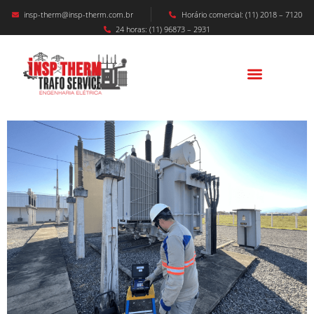
insp-therm@insp-therm.com.br
Horário comercial: (11) 2018 – 7120
24 horas: (11) 96873 – 2931
Comissionamento Em Subestação De Alta
Tensão: O Que É?