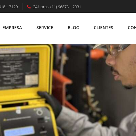
018 – 7120
24 horas: (11) 96873 – 2931
IA: Segurança, Eficiência E Confiabilidade 
EMPRESA
SERVICE
BLOG
CLIENTES
CO
EMPRESA
SERVICE
BLOG
CLIENTES
C