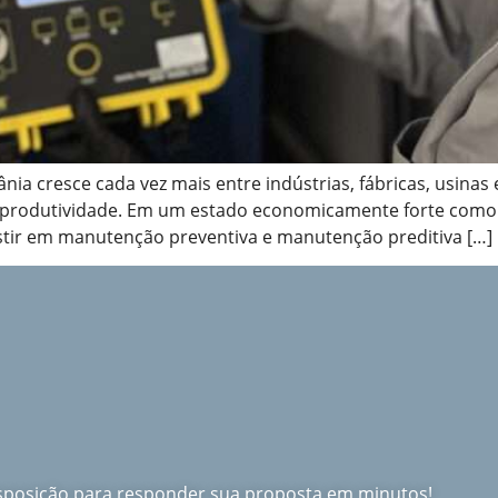
nia cresce cada vez mais entre indústrias, fábricas, usin
 produtividade. Em um estado economicamente forte como Go
stir em manutenção preventiva e manutenção preditiva […]
isposição para responder sua proposta em minutos!