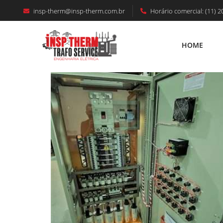
insp-therm@insp-therm.com.br
Horário comercial: (11) 2
Painel Banco De Capacitores: Enten
HOME
HOME