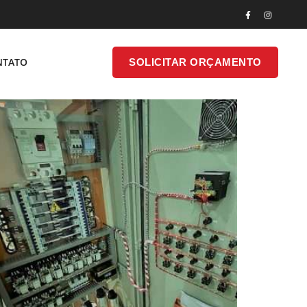
lizam Esses Painéis
SOLICITAR
NTATO
SOLICITAR ORÇAMENTO
ONTATO
ORÇAMENTO