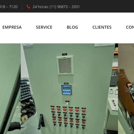
018 – 7120
24 horas: (11) 96873 – 2931
da Por Que Grandes Empresas E Indústrias Uti
EMPRESA
SERVICE
BLOG
CLIENTES
CO
EMPRESA
SERVICE
BLOG
CLIENTES
C