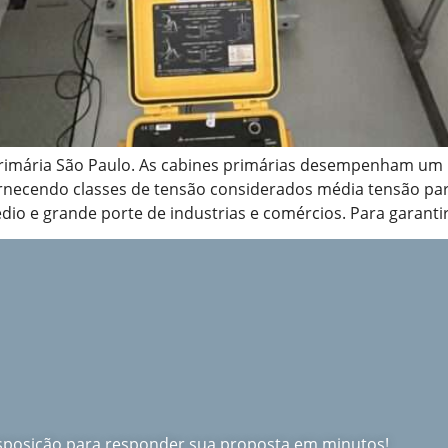
rimária São Paulo. As cabines primárias desempenham um p
 fornecendo classes de tensão considerados média tensão p
io e grande porte de industrias e comércios. Para garantir
isposição para responder sua proposta em minutos!