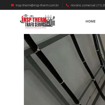
insp-therm@insp-therm.com.br
Horário comercial: (11) 2
Manutenção Cabine Primária São Pa
HOME
HOME