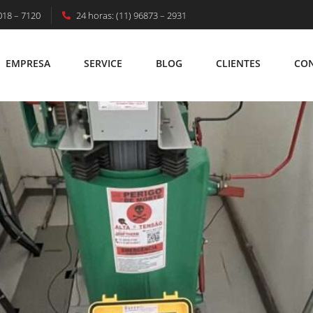
018 – 7120
24 horas: (11) 96873 – 2931
ulo
EMPRESA
SERVICE
BLOG
CLIENTES
CO
EMPRESA
SERVICE
BLOG
CLIENTES
C