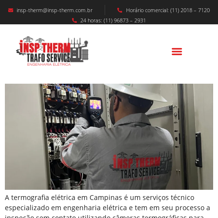
insp-therm@insp-therm.com.br
Horário comercial: (11) 2018 – 7120
24 horas: (11) 96873 – 2931
Termografia Elétrica Em Campinas
A termografia elétrica em Campinas é um serviços técnico
especializado em engenharia elétrica e tem em seu processo a
inspeção sem contato utilizando câmeras termográficas para