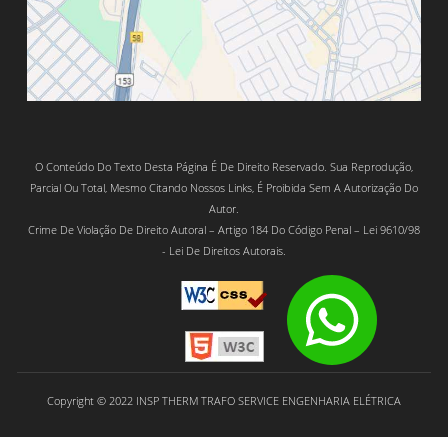
O Conteúdo Do Texto Desta Página É De Direito Reservado. Sua Reprodução,
Parcial Ou Total, Mesmo Citando Nossos Links, É Proibida Sem A Autorização Do
Autor.
Crime De Violação De Direito Autoral – Artigo 184 Do Código Penal – Lei 9610/98
- Lei De Direitos Autorais.
Copyright © 2022 INSP THERM TRAFO SERVICE ENGENHARIA ELÉTRICA