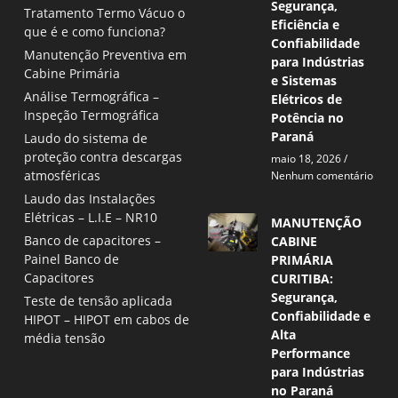
Segurança,
Tratamento Termo Vácuo o
Eficiência e
que é e como funciona?
Confiabilidade
Manutenção Preventiva em
para Indústrias
Cabine Primária
e Sistemas
Análise Termográfica –
Elétricos de
Inspeção Termográfica
Potência no
Paraná
Laudo do sistema de
proteção contra descargas
maio 18, 2026
atmosféricas
Nenhum comentário
Laudo das Instalações
Elétricas – L.I.E – NR10
MANUTENÇÃO
Banco de capacitores –
CABINE
Painel Banco de
PRIMÁRIA
Capacitores
CURITIBA:
Segurança,
Teste de tensão aplicada
Confiabilidade e
HIPOT – HIPOT em cabos de
Alta
média tensão
Performance
para Indústrias
no Paraná