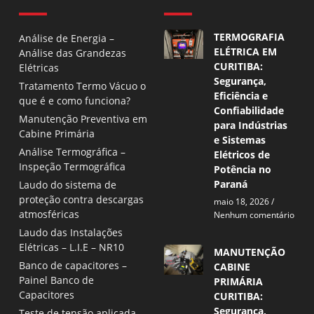
TERMOGRAFIA
Análise de Energia –
ELÉTRICA EM
Análise das Grandezas
CURITIBA:
Elétricas
Segurança,
Tratamento Termo Vácuo o
Eficiência e
que é e como funciona?
Confiabilidade
Manutenção Preventiva em
para Indústrias
Cabine Primária
e Sistemas
Análise Termográfica –
Elétricos de
Inspeção Termográfica
Potência no
Paraná
Laudo do sistema de
proteção contra descargas
maio 18, 2026
atmosféricas
Nenhum comentário
Laudo das Instalações
Elétricas – L.I.E – NR10
MANUTENÇÃO
Banco de capacitores –
CABINE
Painel Banco de
PRIMÁRIA
Capacitores
CURITIBA:
Segurança,
Teste de tensão aplicada