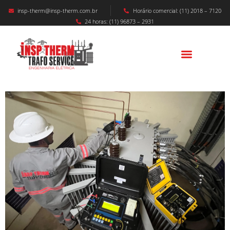
insp-therm@insp-therm.com.br
Horário comercial: (11) 2018 – 7120
24 horas: (11) 96873 – 2931
MANUTENÇÃO CABINE PRIMÁRIA
CURITIBA: Segurança, Confiabilidade E Alta
Performance Para Indústrias No Paraná