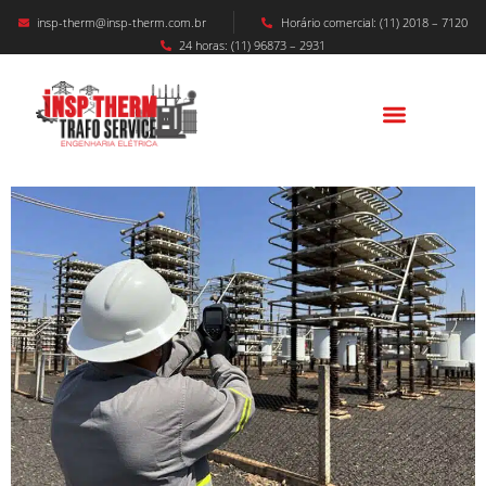
insp-therm@insp-therm.com.br
Horário comercial: (11) 2018 – 7120
24 horas: (11) 96873 – 2931
Qualidade De Energia Elétrica, Tudo O Que
Você Precisa Saber.