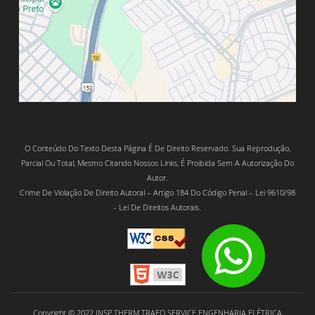
O Conteúdo Do Texto Desta Página É De Direito Reservado. Sua Reprodução,
Parcial Ou Total, Mesmo Citando Nossos Links, É Proibida Sem A Autorização Do
Autor.
Crime De Violação De Direito Autoral – Artigo 184 Do Código Penal – Lei 9610/98
- Lei De Direitos Autorais.
Copyright © 2022 INSP THERM TRAFO SERVICE ENGENHARIA ELÉTRICA