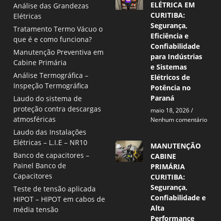
ELÉTRICA EM
Análise das Grandezas
CURITIBA:
Elétricas
Segurança,
Tratamento Termo Vácuo o
Eficiência e
que é e como funciona?
Confiabilidade
Manutenção Preventiva em
para Indústrias
Cabine Primária
e Sistemas
Análise Termográfica –
Elétricos de
Inspeção Termográfica
Potência no
Paraná
Laudo do sistema de
proteção contra descargas
maio 18, 2026
atmosféricas
Nenhum comentário
Laudo das Instalações
Elétricas – L.I.E – NR10
MANUTENÇÃO
Banco de capacitores –
CABINE
Painel Banco de
PRIMÁRIA
Capacitores
CURITIBA:
Segurança,
Teste de tensão aplicada
Confiabilidade e
HIPOT – HIPOT em cabos de
Alta
média tensão
Performance