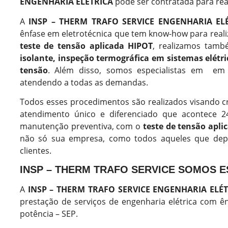
ENGENHARIA ELÉTRICA
pode ser contratada para rea
A
INSP – THERM TRAFO SERVICE ENGENHARIA EL
ênfase em eletrotécnica que tem know-how para realiz
teste de tensão aplicada HIPOT
, realizamos tam
isolante,
inspeção termográfica em sistemas elétr
tensão
. Além disso, somos especialistas em em s
atendendo a todas as demandas.
Todos esses procedimentos são realizados visando c
atendimento único e diferenciado que acontece 
manutenção preventiva, com o
teste de tensão apli
não só sua empresa, como todos aqueles que depe
clientes.
INSP – THERM TRAFO SERVICE SOMOS E
A
INSP – THERM TRAFO SERVICE ENGENHARIA ELÉT
prestação de serviços de engenharia elétrica com ên
potência – SEP.