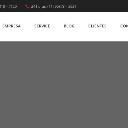
018 – 7120
24 horas: (11) 96873 – 2931
EMPRESA
SERVICE
BLOG
CLIENTES
CO
EMPRESA
SERVICE
BLOG
CLIENTES
C