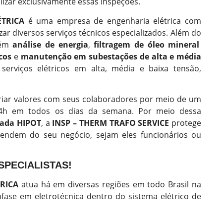
lizar exclusivamente essas inspeções.
ÉTRICA
é uma empresa de engenharia elétrica com
ar diversos serviços técnicos especializados. Além do
bém
análise de energia
,
filtragem de óleo mineral
icos
e
manutenção em subestações de alta e média
erviços elétricos em alta, média e baixa tensão,
riar valores com seus colaboradores por meio de um
24h em todos os dias da semana. Por meio dessa
cada HIPOT
, a
INSP – THERM TRAFO SERVICE
protege
ndem do seu negócio, sejam eles funcionários ou
SPECIALISTAS!
RICA
atua há em diversas regiões em todo Brasil na
fase em eletrotécnica dentro do sistema elétrico de