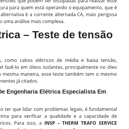
tensões que podem ser dissipadas para realizar esse
segura para quem está operando o equipamento, que é
lternativa é a corrente alternada CA, mais perigosa
do uma análise mais complexa.
trica – Teste de tensão
s, como cabos elétricos de média e baixa tensão,
l fazê-lo em óleos isolantes, principalmente no óleo
o da mesma maneira, esse teste também tem o mesmo
entes já citados.
Engenharia Elétrica Especialista Em
mo ter que lidar com problemas legais, é fundamental
tina para verificar a qualidade e a capacidade de
icos. Para isso, a
INSP – THERM TRAFO SERVICE