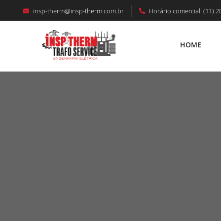
insp-therm@insp-therm.com.br
Horário comercial: (11) 2
HOME
HOME