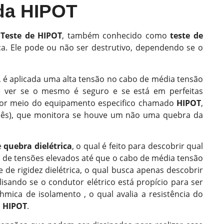
ada HIPOT
o
Teste de HIPOT
, também conhecido como
teste de
ica. Ele pode ou não ser destrutivo, dependendo se o
te, é aplicada uma alta tensão no cabo de média tensão
e ver se o mesmo é seguro e se está em perfeitas
a por meio do equipamento especifico chamado
HIPOT
,
guês), que monitora se houve um não uma quebra da
e
quebra dielétrica
, o qual é feito para descobrir qual
is de tensões elevados até que o cabo de média tensão
 de rigidez dielétrica, o qual busca apenas descobrir
lisando se o condutor elétrico está propício para ser
hmica de isolamento , o qual avalia a resistência do
a HIPOT
.