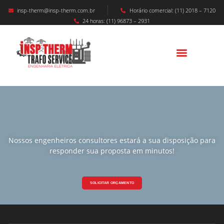
insp-therm@insp-therm.com.br
Horário comercial: (11) 2018 – 7120
24 horas: (11) 96873 – 2931
Nossos engenheiros consultores estará a sua disposição para
responder sua proposta em minutos!
SOLICITAR ORÇAMENTO