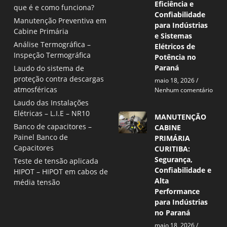
Eficiência e
que é e como funciona?
Confiabilidade
Manutenção Preventiva em
para Indústrias
Cabine Primária
e Sistemas
Análise Termográfica –
Elétricos de
Inspeção Termográfica
Potência no
Paraná
Laudo do sistema de
proteção contra descargas
maio 18, 2026
atmosféricas
Nenhum comentário
Laudo das Instalações
Elétricas – L.I.E – NR10
MANUTENÇÃO
Banco de capacitores –
CABINE
Painel Banco de
PRIMÁRIA
Capacitores
CURITIBA:
Segurança,
Teste de tensão aplicada
Confiabilidade e
HIPOT – HIPOT em cabos de
Alta
média tensão
Performance
para Indústrias
no Paraná
maio 18, 2026