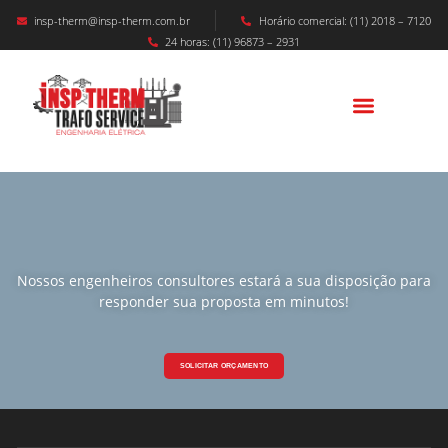
insp-therm@insp-therm.com.br
Horário comercial: (11) 2018 – 7120
24 horas: (11) 96873 – 2931
Nossos engenheiros consultores estará a sua disposição para
responder sua proposta em minutos!
SOLICITAR ORÇAMENTO