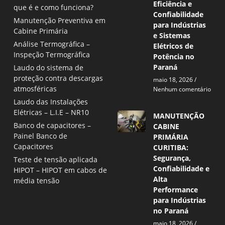
Eficiência e
que é e como funciona?
Confiabilidade
Manutenção Preventiva em
para Indústrias
Cabine Primária
e Sistemas
Análise Termográfica –
Elétricos de
Inspeção Termográfica
Potência no
Paraná
Laudo do sistema de
proteção contra descargas
maio 18, 2026
atmosféricas
Nenhum comentário
Laudo das Instalações
Elétricas – L.I.E – NR10
MANUTENÇÃO
Banco de capacitores –
CABINE
Painel Banco de
PRIMÁRIA
Capacitores
CURITIBA:
Segurança,
Teste de tensão aplicada
Confiabilidade e
HIPOT – HIPOT em cabos de
Alta
média tensão
Performance
para Indústrias
no Paraná
maio 18, 2026