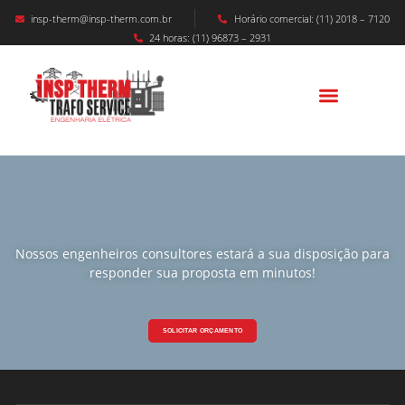
insp-therm@insp-therm.com.br
Horário comercial: (11) 2018 – 7120
24 horas: (11) 96873 – 2931
Nossos engenheiros consultores estará a sua disposição para
responder sua proposta em minutos!
SOLICITAR ORÇAMENTO