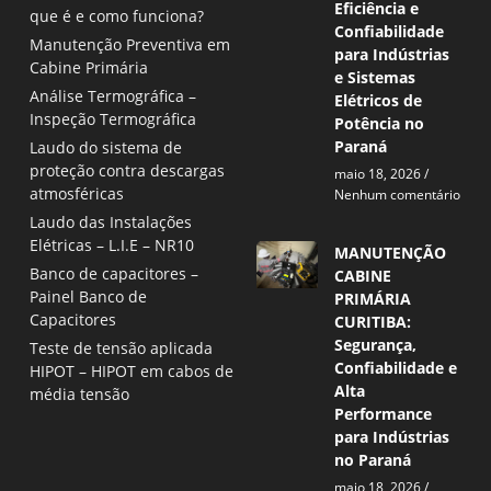
Eficiência e
que é e como funciona?
Confiabilidade
Manutenção Preventiva em
para Indústrias
Cabine Primária
e Sistemas
Análise Termográfica –
Elétricos de
Inspeção Termográfica
Potência no
Paraná
Laudo do sistema de
proteção contra descargas
maio 18, 2026
atmosféricas
Nenhum comentário
Laudo das Instalações
Elétricas – L.I.E – NR10
MANUTENÇÃO
Banco de capacitores –
CABINE
Painel Banco de
PRIMÁRIA
Capacitores
CURITIBA:
Segurança,
Teste de tensão aplicada
Confiabilidade e
HIPOT – HIPOT em cabos de
Alta
média tensão
Performance
para Indústrias
no Paraná
maio 18, 2026