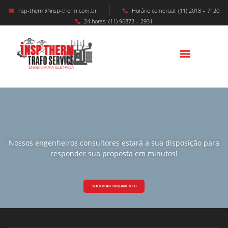
insp-therm@insp-therm.com.br
Horário comercial: (11) 2018 – 7120
24 horas: (11) 96873 – 2931
Nossos engenheiros consultores estará a sua disposição para
responder sua proposta em minutos!
SOLICITAR ORÇAMENTO