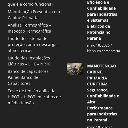
Eficiência e
que é e como funciona?
Confiabilidade
Manutenção Preventiva em
para Indústrias
Cabine Primária
e Sistemas
Análise Termográfica –
Elétricos de
Inspeção Termográfica
Potência no
Paraná
Laudo do sistema de
proteção contra descargas
maio 18, 2026
atmosféricas
Nenhum comentário
Laudo das Instalações
Elétricas – L.I.E – NR10
MANUTENÇÃO
Banco de capacitores –
CABINE
Painel Banco de
PRIMÁRIA
Capacitores
CURITIBA:
Segurança,
Teste de tensão aplicada
Confiabilidade e
HIPOT – HIPOT em cabos de
Alta
média tensão
Performance
para Indústrias
no Paraná
maio 18, 2026