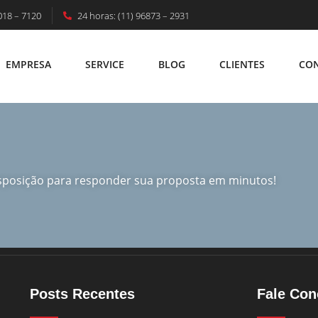
018 – 7120
24 horas: (11) 96873 – 2931
EMPRESA
SERVICE
BLOG
CLIENTES
CO
EMPRESA
SERVICE
BLOG
CLIENTES
C
isposição para responder sua proposta em minutos!
Posts Recentes
Fale Co