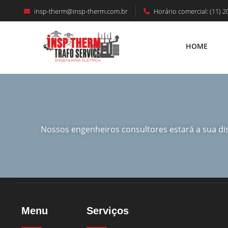
insp-therm@insp-therm.com.br
Horário comercial: (11) 2
HOME
HOME
Nossos engenheiros consultores estará a sua d
Menu
Serviços