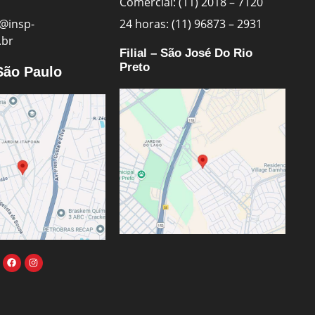
Comercial: (11) 2018 – 7120
@insp-
24 horas: (11) 96873 – 2931
.br
Filial – São José Do Rio
Preto
 São Paulo