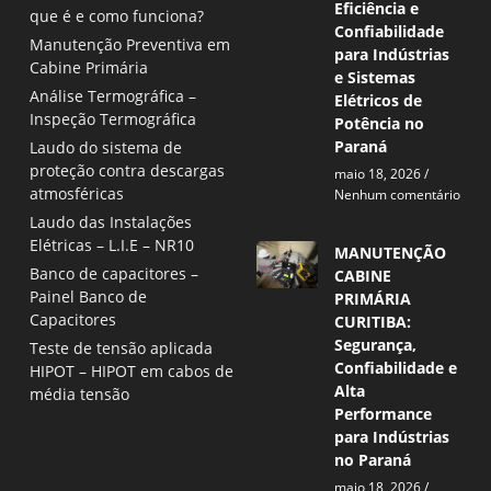
Eficiência e
que é e como funciona?
Confiabilidade
Manutenção Preventiva em
para Indústrias
Cabine Primária
e Sistemas
Análise Termográfica –
Elétricos de
Inspeção Termográfica
Potência no
Paraná
Laudo do sistema de
proteção contra descargas
maio 18, 2026
atmosféricas
Nenhum comentário
Laudo das Instalações
Elétricas – L.I.E – NR10
MANUTENÇÃO
Banco de capacitores –
CABINE
Painel Banco de
PRIMÁRIA
Capacitores
CURITIBA:
Segurança,
Teste de tensão aplicada
Confiabilidade e
HIPOT – HIPOT em cabos de
Alta
média tensão
Performance
para Indústrias
no Paraná
maio 18, 2026