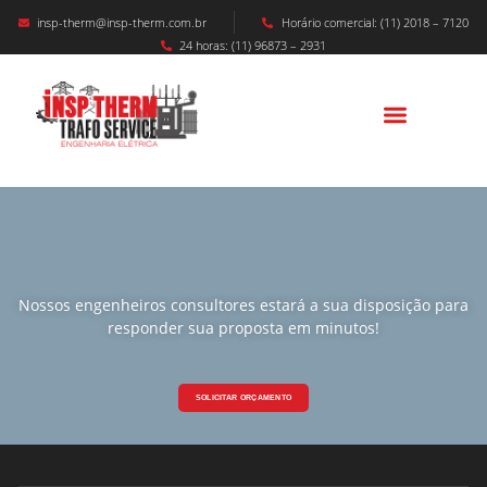
insp-therm@insp-therm.com.br
Horário comercial: (11) 2018 – 7120
24 horas: (11) 96873 – 2931
Nossos engenheiros consultores estará a sua disposição para
responder sua proposta em minutos!
SOLICITAR ORÇAMENTO