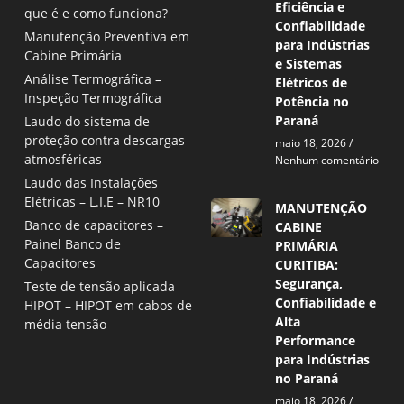
Eficiência e
que é e como funciona?
Confiabilidade
Manutenção Preventiva em
para Indústrias
Cabine Primária
e Sistemas
Análise Termográfica –
Elétricos de
Inspeção Termográfica
Potência no
Paraná
Laudo do sistema de
proteção contra descargas
maio 18, 2026
atmosféricas
Nenhum comentário
Laudo das Instalações
Elétricas – L.I.E – NR10
MANUTENÇÃO
Banco de capacitores –
CABINE
Painel Banco de
PRIMÁRIA
Capacitores
CURITIBA:
Segurança,
Teste de tensão aplicada
Confiabilidade e
HIPOT – HIPOT em cabos de
Alta
média tensão
Performance
para Indústrias
no Paraná
maio 18, 2026