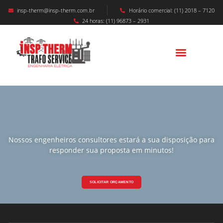
insp-therm@insp-therm.com.br
Horário comercial: (11) 2018 – 7120
24 horas: (11) 96873 – 2931
Nossos engenheiros consultores estará a sua disposição para
responder sua proposta em minutos!
SOLICITAR ORÇAMENTO