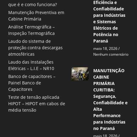
Eficiência e
que é e como funciona?
Confiabilidade
Manutenção Preventiva em
para Indústrias
Cabine Primária
e Sistemas
Análise Termográfica –
Elétricos de
Inspeção Termográfica
Potência no
Paraná
Laudo do sistema de
proteção contra descargas
maio 18, 2026
atmosféricas
Nenhum comentário
Laudo das Instalações
Elétricas – L.I.E – NR10
MANUTENÇÃO
Banco de capacitores –
CABINE
Painel Banco de
PRIMÁRIA
Capacitores
CURITIBA:
Segurança,
Teste de tensão aplicada
Confiabilidade e
HIPOT – HIPOT em cabos de
Alta
média tensão
Performance
para Indústrias
no Paraná
maio 18, 2026