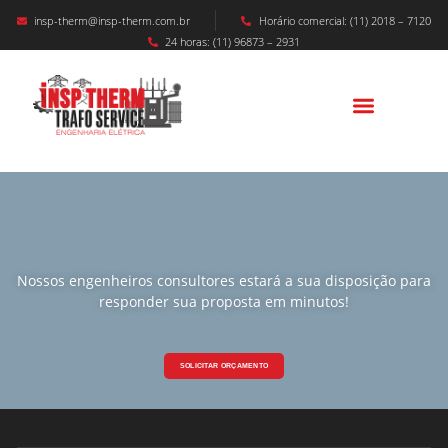
insp-therm@insp-therm.com.br
Horário comercial: (11) 2018 – 7120
24 horas: (11) 96873 – 2931
Nossos engenheiros consultores estará a sua disposição para
responder sua proposta em minutos!
SOLICITAR ORÇAMENTO