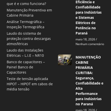
Eficiência e
que é e como funciona?
Confiabilidade
Manutenção Preventiva em
para Indústrias
Cabine Primária
e Sistemas
Análise Termográfica –
Elétricos de
Inspeção Termográfica
Potência no
Paraná
Laudo do sistema de
proteção contra descargas
maio 18, 2026
atmosféricas
Nenhum comentário
Laudo das Instalações
Elétricas – L.I.E – NR10
MANUTENÇÃO
Banco de capacitores –
CABINE
Painel Banco de
PRIMÁRIA
Capacitores
CURITIBA:
Segurança,
Teste de tensão aplicada
Confiabilidade e
HIPOT – HIPOT em cabos de
Alta
média tensão
Performance
para Indústrias
no Paraná
maio 18, 2026