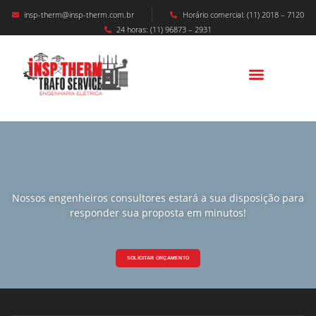
insp-therm@insp-therm.com.br
Horário comercial: (11) 2018 – 7120
24 horas: (11) 96873 – 2931
Nossos engenheiros consultores estará a sua disposição para
responder sua proposta em minutos!
SOLICITAR ORÇAMENTO